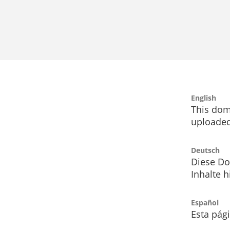
English
This dom
uploaded
Deutsch
Diese Do
Inhalte h
Español
Esta pág