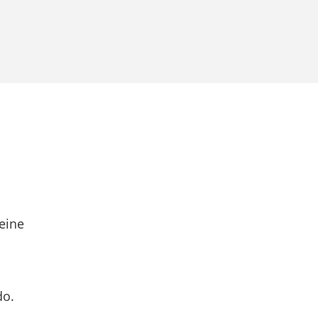
eine
do.